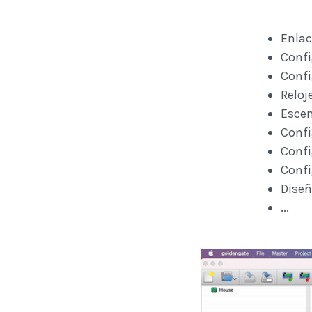
Enlac
Confi
Confi
Reloj
Escen
Conf
Confi
Confi
Diseñ
...