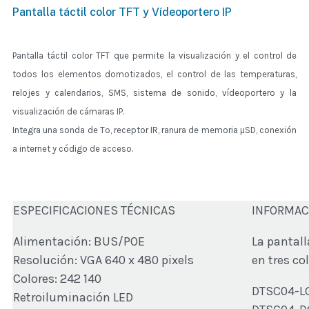
Pantalla táctil color TFT y Vídeoportero IP
Pantalla táctil color TFT que permite la visualización y el control de
todos los elementos domotizados, el control de las temperaturas,
relojes y calendarios, SMS, sistema de sonido, vídeoportero y la
visualización de cámaras IP.
Integra una sonda de Tº, receptor IR, ranura de memoria µSD, conexión
a internet y código de acceso.
ESPECIFICACIONES TÉCNICAS
INFORMAC
Alimentación: BUS/POE
La pantall
Resolución: VGA 640 x 480 pixels
en tres co
Colores: 242 140
DTSC04-LG 
Retroiluminación LED