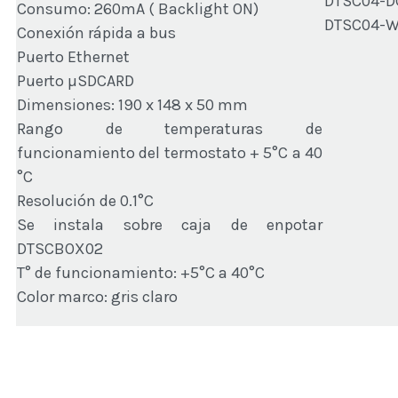
DTSC04-DG
Consumo: 260mA ( Backlight ON)
DTSC04-W 
Conexión rápida a bus
Puerto Ethernet
Puerto µSDCARD
Dimensiones: 190 x 148 x 50 mm
Rango de temperaturas de
funcionamiento del termostato + 5°C a 40
°C
Resolución de 0.1°C
Se instala sobre caja de enpotar
DTSCBOX02
T° de funcionamiento: +5°C a 40°C
Color marco: gris claro